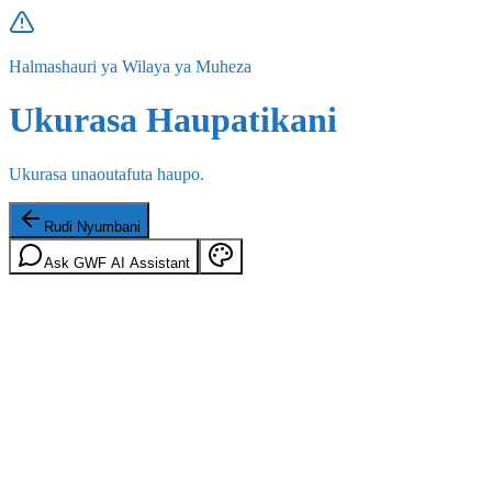
Halmashauri ya Wilaya ya Muheza
Ukurasa Haupatikani
Ukurasa unaoutafuta haupo.
Rudi Nyumbani
Ask GWF AI Assistant