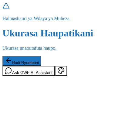
Halmashauri ya Wilaya ya Muheza
Ukurasa Haupatikani
Ukurasa unaoutafuta haupo.
Rudi Nyumbani
Ask GWF AI Assistant